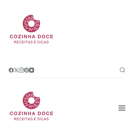
Cozinha Doce
Site de receitas e dicas de
confeitaria mais amado do Brasil!
Cozinha Doce
Site de receitas e dicas de
confeitaria mais amado do Brasil!