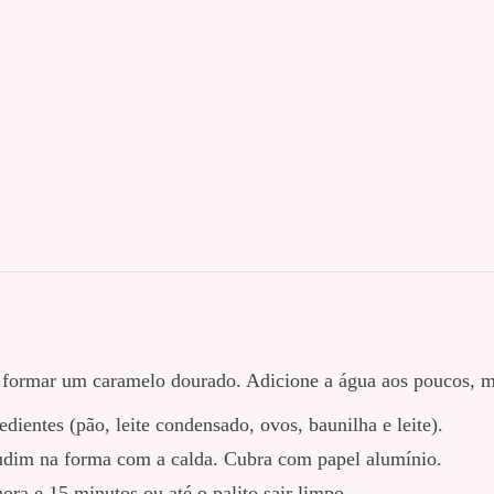
é formar um caramelo dourado. Adicione a água aos poucos, 
edientes (pão, leite condensado, ovos, baunilha e leite).
pudim na forma com a calda. Cubra com papel alumínio.
ora e 15 minutos ou até o palito sair limpo.