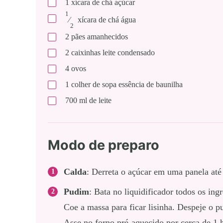
1
xícara de chá
açúcar
1
⁄
xícara de chá
água
2
2
pães amanhecidos
2
caixinhas
leite condensado
4
ovos
1
colher de sopa
essência de baunilha
700
ml
de leite
Modo de preparo
Calda
: Derreta o açúcar em uma panela at
Pudim
: Bata no liquidificador todos os ingr
Coe a massa para ficar lisinha. Despeje o 
Asse no forno pré-aquecido por cerca de 1 h