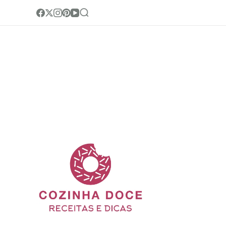
Cozinha Doc
Site de receitas e di