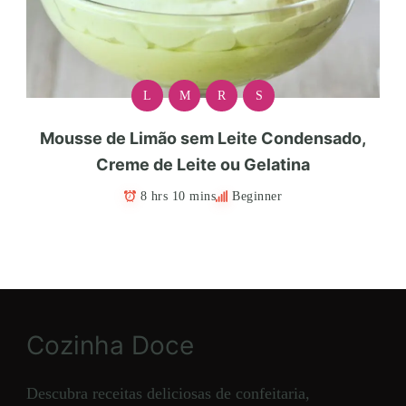
L
M
R
S
Mousse de Limão sem Leite Condensado,
Creme de Leite ou Gelatina
8 hrs 10 mins
Beginner
Cozinha Doce
Descubra receitas deliciosas de confeitaria,