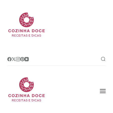
Cozinha Doce
Site de receitas e dicas de
confeitaria mais amado do Brasil!
Cozinha Doce
Site de receitas e dicas de
confeitaria mais amado do Brasil!