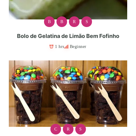
B
B
R
S
Bolo de Gelatina de Limão Bem Fofinho
1 hrs
Beginner
C
R
S