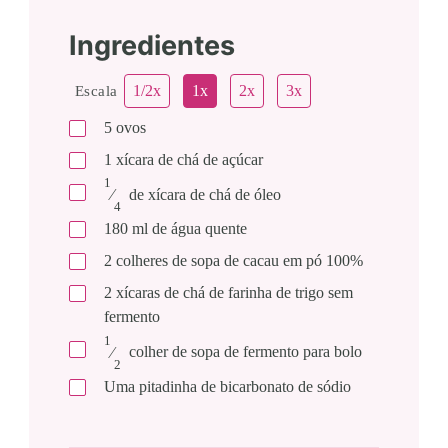
Ingredientes
1/2x
1x
2x
3x
Escala
5
ovos
1
xícara
de chá de açúcar
1
⁄
de
xícara de chá de óleo
4
180
ml
de água quente
2
colheres
de sopa de cacau em pó 100%
2
xícaras
de chá de farinha de trigo sem
fermento
1
⁄
colher
de sopa de fermento para bolo
2
Uma pitadinha de bicarbonato de sódio