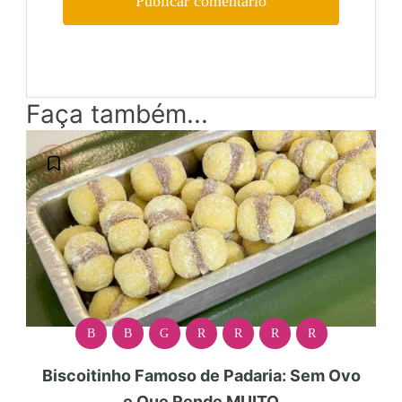
Faça também...
B
B
G
R
R
R
R
Biscoitinho Famoso de Padaria: Sem Ovo
e Que Rende MUITO