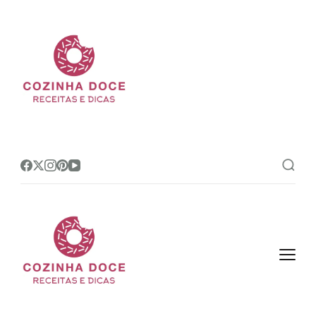
Cozinha Doce
Site de receitas e dicas de
confeitaria mais amado do Brasil!
Cozinha Doce
Site de receitas e dicas de
confeitaria mais amado do Brasil!