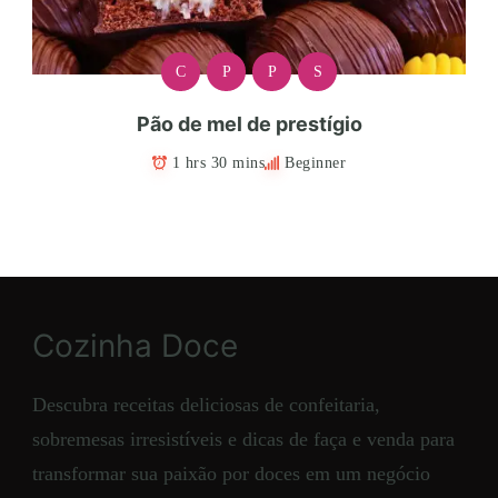
C
P
P
S
Pão de mel de prestígio
1 hrs 30 mins
Beginner
Cozinha Doce
Descubra receitas deliciosas de confeitaria,
sobremesas irresistíveis e dicas de faça e venda para
transformar sua paixão por doces em um negócio