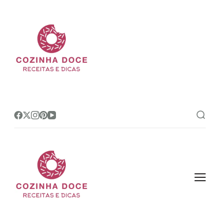
Cozinha Doce
Site de receitas e dicas de
confeitaria mais amado do Brasil!
Cozinha Doce
Site de receitas e dicas de
confeitaria mais amado do Brasil!