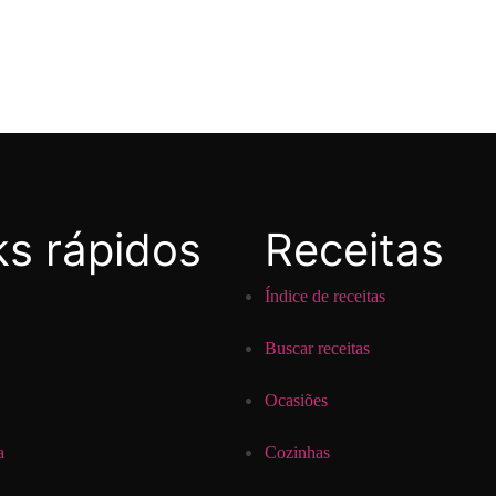
ks rápidos
Receitas
Índice de receitas
Buscar receitas
Ocasiões
a
Cozinhas