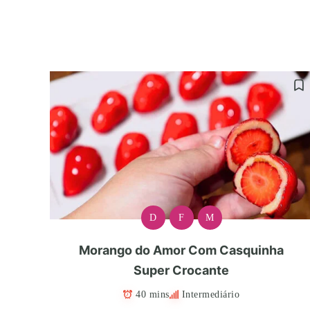
D
F
M
Morango do Amor Com Casquinha
Super Crocante
40 mins
Intermediário