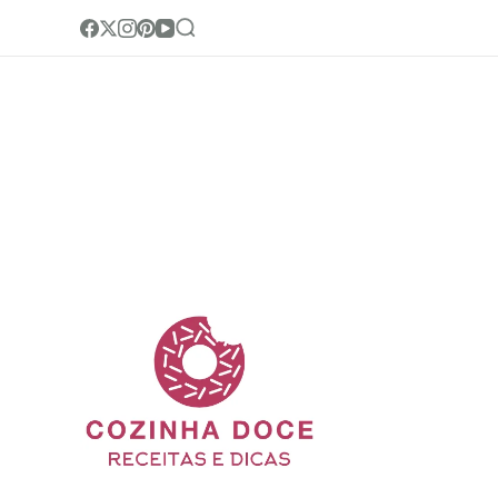
Cozinha Doc
Site de receitas e di