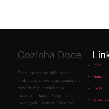
Cozinha Doce
Lin
Sobre
Descubra receitas deliciosas de
Contato
confeitaria, sobremesas irresistíveis e
dicas de faça e venda para
FAQs
transformar sua paixão por doces em
Se inscrev
um negócio lucrativo. Encontre