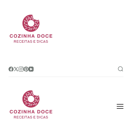
Cozinha Doce
Site de receitas e dicas de
confeitaria mais amado do Brasil!
Cozinha Doce
Site de receitas e dicas de
confeitaria mais amado do Brasil!