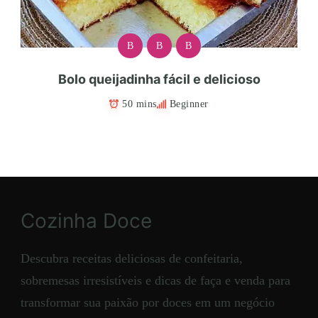
B
B
B
Bolo queijadinha fácil e delicioso
50 mins
Beginner
Cozinha Doce
Descubra receitas deliciosas de confeitaria,
sobremesas irresistíveis e dicas de faça e venda para
transformar sua paixão por doces em um negócio