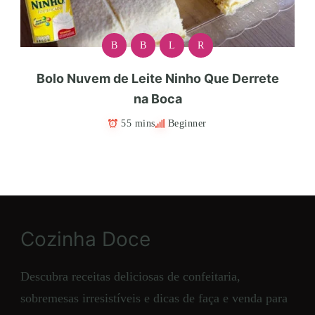
B
B
L
R
Bolo Nuvem de Leite Ninho Que Derrete
na Boca
55 mins
Beginner
Cozinha Doce
Descubra receitas deliciosas de confeitaria,
sobremesas irresistíveis e dicas de faça e venda para