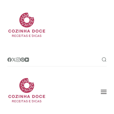
Cozinha Doce
Site de receitas e dicas de
confeitaria mais amado do Brasil!
Cozinha Doce
Site de receitas e dicas de
confeitaria mais amado do Brasil!