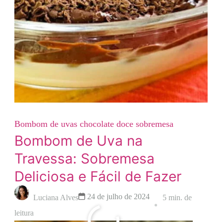
Bombom de uvas
chocolate
doce
sobremesa
Bombom de Uva na
Travessa: Sobremesa
Deliciosa e Fácil de Fazer
24 de julho de 2024
Luciana Alves
5 min. de
leitura