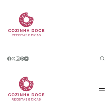
Cozinha Doce
Site de receitas e dicas de
confeitaria mais amado do Brasil!
Cozinha Doce
Site de receitas e dicas de
confeitaria mais amado do Brasil!