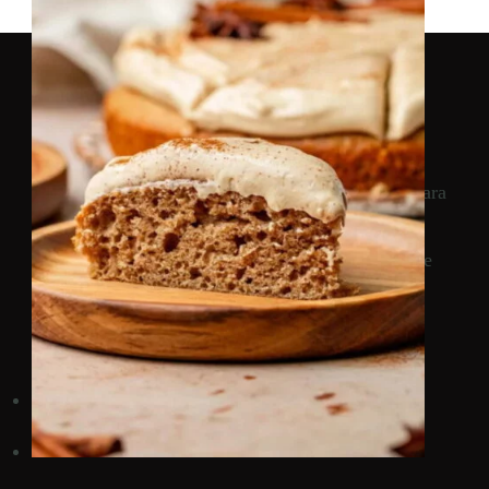
Cozinha Doce
Descubra receitas deliciosas de confeitaria,
sobremesas irresistíveis e dicas de faça e venda para
transformar sua paixão por doces em um negócio
lucrativo. Encontre inspiração para suas criações e
aprenda com receitas fáceis e práticas
Links rápidos
Sobre
Contato