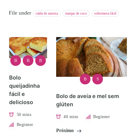
File under
calda de ameixa
manjar de coco
sobremesa fácil
B
B
B
Bolo
B
S
queijadinha
fácil e
Bolo de aveia e mel sem
delicioso
glúten
50 mins
40 mins
Beginner
Beginner
Próximo