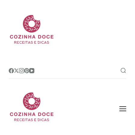
Cozinha Doce
Site de receitas e dicas de
confeitaria mais amado do Brasil!
Cozinha Doce
Site de receitas e dicas de
confeitaria mais amado do Brasil!