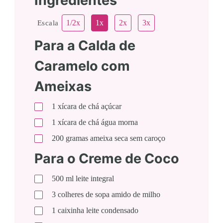
Ingredientes
1/2x
1x
2x
3x
Escala
Para a Calda de
Caramelo com
Ameixas
1
xícara de chá
açúcar
1
xícara de chá
água morna
200
gramas
ameixa seca sem caroço
Para o Creme de Coco
500
ml
leite integral
3
colheres de sopa
amido de milho
1
caixinha
leite condensado