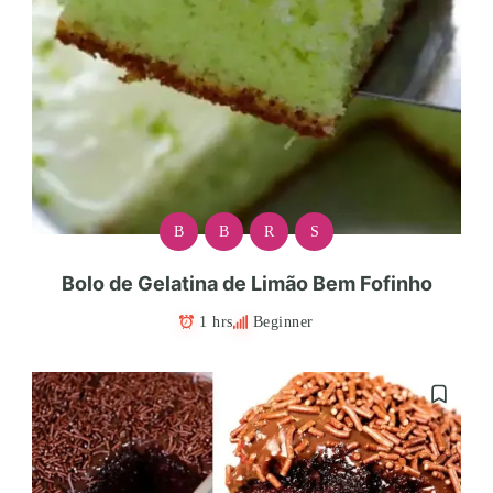
B
B
R
S
Bolo de Gelatina de Limão Bem Fofinho
1 hrs
Beginner