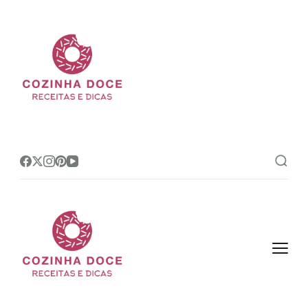
Cozinha Doce
Site de receitas e dicas de
confeitaria mais amado do Brasil!
Cozinha Doce
Site de receitas e dicas de
confeitaria mais amado do Brasil!