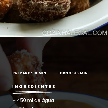
Opening
https://cozinhadoce.com.br/receitas/mini-churros-caseiro-crocante-por-fora-macio-por-dentro/
PREPARO: 10 MIN
FORNO: 35 MIN
INGREDIENTES
– 450 ml de água