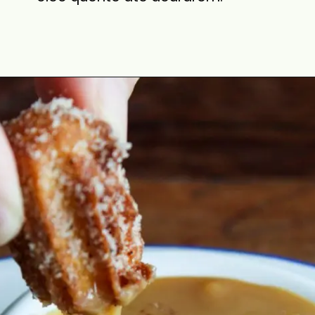
Opening
https://cozinhadoce.com.br/receitas/mini-churros-caseiro-crocante-por-fora-macio-por-dentro/