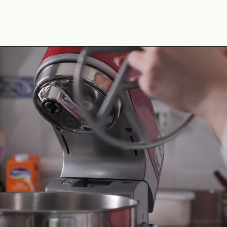
Opening
https://cozinhadoce.com.br/receitas/mini-churros-caseiro-crocante-por-fora-macio-por-dentro/