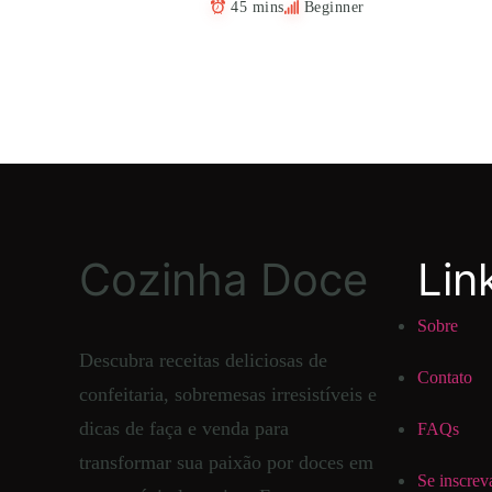
45 mins
Beginner
Cozinha Doce
Lin
Sobre
Descubra receitas deliciosas de
Contato
confeitaria, sobremesas irresistíveis e
dicas de faça e venda para
FAQs
transformar sua paixão por doces em
Se inscrev