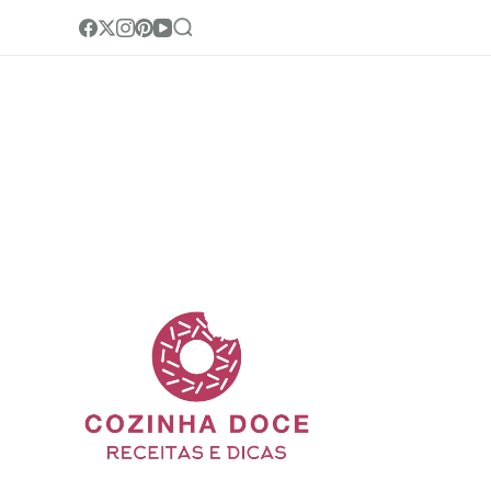
Cozinha Doc
Site de receitas e di