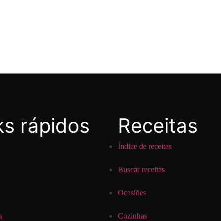
ks rápidos
Receitas
Índice de receitas
Buscar receitas
Ocasiões
a
Cozinhas