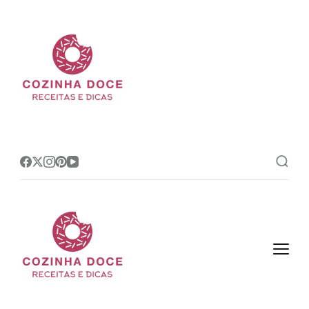
Cozinha Doce
Site de receitas e dicas de
confeitaria mais amado do Brasil!
Cozinha Doce
Site de receitas e dicas de
confeitaria mais amado do Brasil!