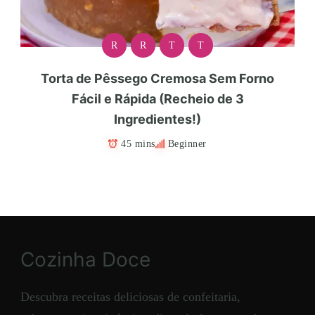
R
R
T
T
Torta de Pêssego Cremosa Sem Forno
Fácil e Rápida (Recheio de 3
Ingredientes!)
45 mins
Beginner
Cozinha Doce
Descubra receitas deliciosas de confeitaria,