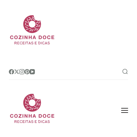
Cozinha Doce
Site de receitas e dicas de
confeitaria mais amado do Brasil!
Cozinha Doce
Site de receitas e dicas de
confeitaria mais amado do Brasil!