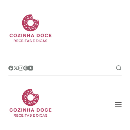
Cozinha Doce
Site de receitas e dicas de
confeitaria mais amado do Brasil!
Cozinha Doce
Site de receitas e dicas de
confeitaria mais amado do Brasil!