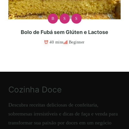
B
S
S
Bolo de Fubá sem Glúten e Lactose
40 mins
Beginner
Cozinha Doce
Descubra receitas deliciosas de confeitaria,
sobremesas irresistíveis e dicas de faça e venda para
transformar sua paixão por doces em um negócio