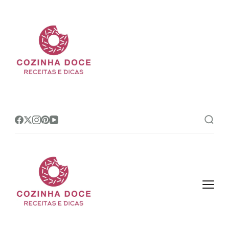
Cozinha Doce
Site de receitas e dicas de
confeitaria mais amado do Brasil!
Cozinha Doce
Site de receitas e dicas de
confeitaria mais amado do Brasil!