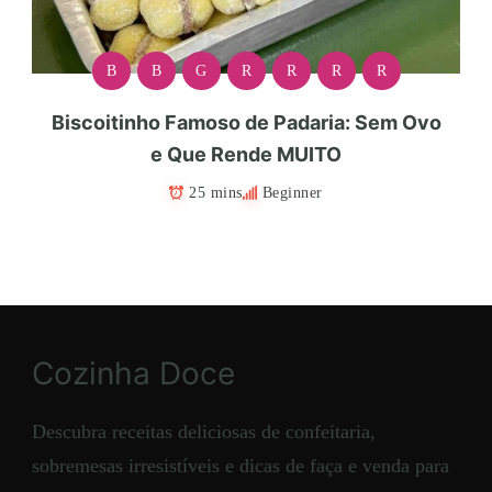
B
B
G
R
R
R
R
Biscoitinho Famoso de Padaria: Sem Ovo
e Que Rende MUITO
25 mins
Beginner
Cozinha Doce
Descubra receitas deliciosas de confeitaria,
sobremesas irresistíveis e dicas de faça e venda para