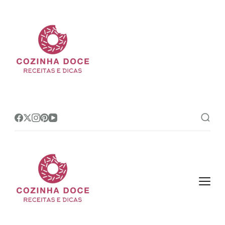
Cozinha Doce
Site de receitas e dicas de
confeitaria mais amado do Brasil!
Cozinha Doce
Site de receitas e dicas de
confeitaria mais amado do Brasil!