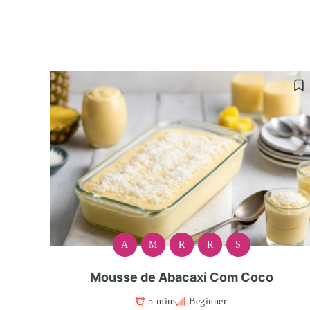
A
M
R
R
S
Mousse de Abacaxi Com Coco
5 mins
Beginner