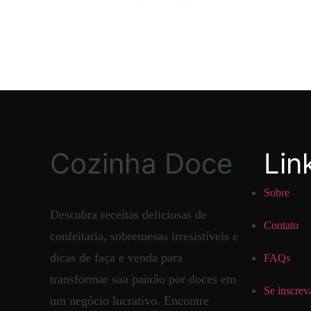
Cozinha Doce
Lin
Sobre
Descubra receitas deliciosas de
Contato
confeitaria, sobremesas irresistíveis e
dicas de faça e venda para
FAQs
transformar sua paixão por doces em
Se inscrev
um negócio lucrativo. Encontre