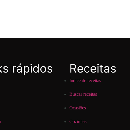
ks rápidos
Receitas
Índice de receitas
Buscar receitas
Ocasiões
a
Cozinhas