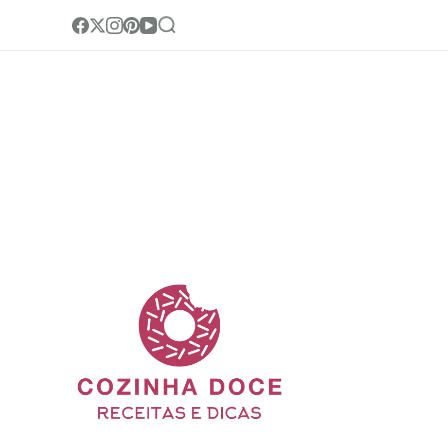
Cozinha Doc
Site de receitas e di