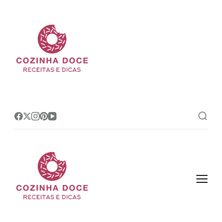
Cozinha Doce
Site de receitas e dicas de
confeitaria mais amado do Brasil!
Cozinha Doce
Site de receitas e dicas de
confeitaria mais amado do Brasil!