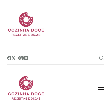
Cozinha Doce
Site de receitas e dicas de
confeitaria mais amado do Brasil!
Cozinha Doce
Site de receitas e dicas de
confeitaria mais amado do Brasil!