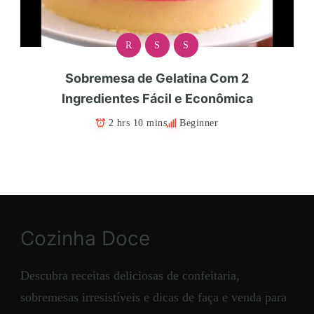
R
S
S
Sobremesa de Gelatina Com 2
Ingredientes Fácil e Econômica
2 hrs 10 mins
Beginner
Cozinha Doce
Descubra receitas deliciosas de confeitaria,
sobremesas irresistíveis e dicas de faça e venda para