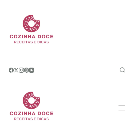
Cozinha Doce
Site de receitas e dicas de
confeitaria mais amado do Brasil!
Cozinha Doce
Site de receitas e dicas de
confeitaria mais amado do Brasil!