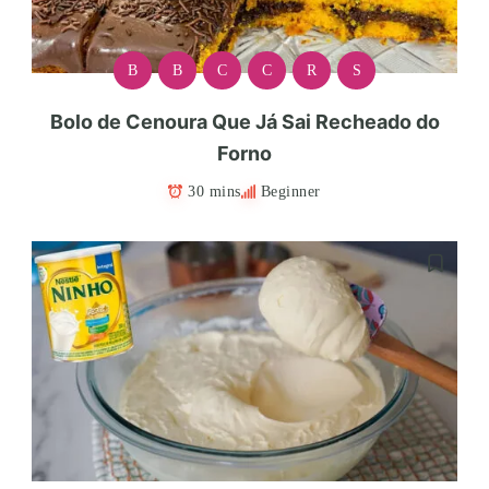
B
B
C
C
R
S
Bolo de Cenoura Que Já Sai Recheado do
Forno
30 mins
Beginner