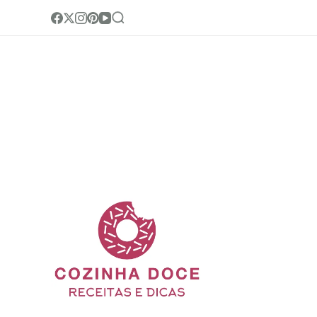
Cozinha Doc
Site de receitas e di