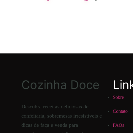
Cozinha Doce
Lin
Sobre
Descubra receitas deliciosas de
Contato
confeitaria, sobremesas irresistíveis e
dicas de faça e venda para
FAQs