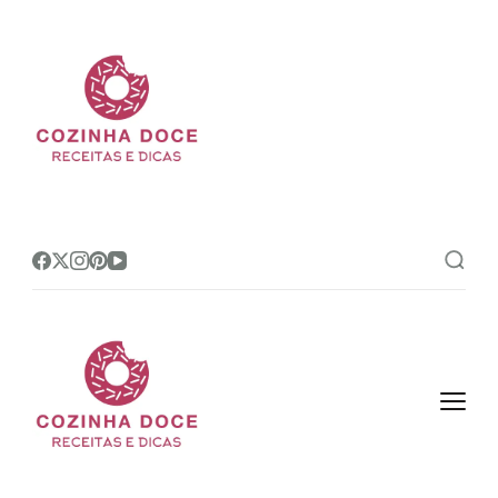
Cozinha Doce
Site de receitas e dicas de
confeitaria mais amado do Brasil!
Cozinha Doce
Site de receitas e dicas de
confeitaria mais amado do Brasil!