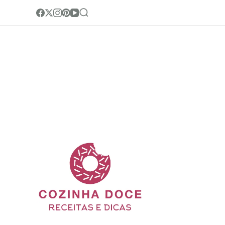
Cozinha Doc
Site de receitas e di