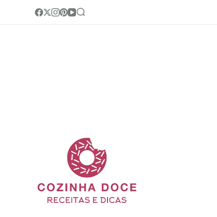
Cozinha Doc
Site de receitas e di